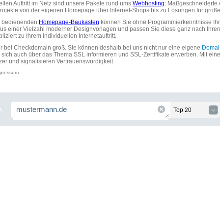
uellen Auftritt im Netz sind unsere Pakete rund ums
Webhosting
: Maßgeschneiderte A
tprojekte von der eigenen Homepage über Internet-Shops bis zu Lösungen für gr
zu bedienenden
Homepage-Baukasten
können Sie ohne Programmierkenntnisse Ihre
aus einer Vielzahl moderner Designvorlagen und passen Sie diese ganz nach Ihre
ziert zu Ihrem individuellen Internetauftritt.
ir bei Checkdomain groß. Sie können deshalb bei uns nicht nur eine eigene
Domai
 sich auch über das Thema SSL informieren und SSL-Zertifikate erwerben. Mit ein
zer und signalisieren Vertrauenswürdigkeit.
pressum
.
Top 20